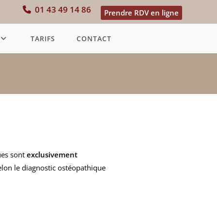
01 43 49 14 86
Prendre RDV en ligne
TARIFS
CONTACT
ues sont
exclusivement
elon le diagnostic ostéopathique