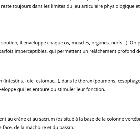
 reste toujours dans les limites du jeu articulaire physiologique e
de soutien, il enveloppe chaque os, muscles, organes, nerfs…). On 
 parfois imperceptibles, qui permettent un relâchement profond de
 (intestins, foie, estomac…), dans le thorax (poumons, œsophage…
veloppe qui les entoure ou stimuler leur fonction.
ent au crâne et au sacrum (os situé à la base de la colonne vertébr
a face, de la mâchoire et du bassin.