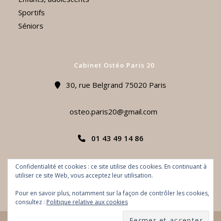
Sportifs
Séniors
Cabinet Ostéo Paris 20
30, rue Belgrand 75020 Paris
osteo.paris20@gmail.com
01 43 49 14 86
Prendre RDV
Confidentialité et cookies : ce site utilise des cookies. En continuant à
utiliser ce site Web, vous acceptez leur utilisation.
Pour en savoir plus, notamment sur la façon de contrôler les cookies,
consultez :
Politique relative aux cookies